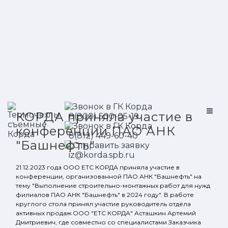
КОРДА приняла участие в
8(800) 500-05-19
конференции ПАО АНК
8(812) 449-60-40
"Башнефть"
iz@korda.spb.ru
21.12.2023 года ООО ЕТС КОРДА приняла участие в
конференции, организованной ПАО АНК "Башнефть" на
тему "Выполнение строительно-монтажных работ для нужд
филиалов ПАО АНК "Башнефть" в 2024 году". В работе
круглого стола принял участие руководитель отдела
активных продаж ООО "ЕТС КОРДА" Асташкин Артемий
Дмитриевич, где совместно со специалистами Заказчика