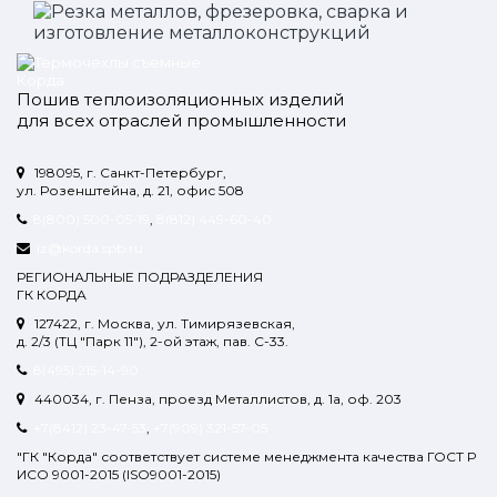
Пошив теплоизоляционных изделий
для всех отраслей промышленности
198095, г. Санкт-Петербург,
ул. Розенштейна, д. 21, офис 508
8(800) 500-05-19
,
8(812) 449-60-40
iz@korda.spb.ru
РЕГИОНАЛЬНЫЕ ПОДРАЗДЕЛЕНИЯ
ГК КОРДА
127422, г. Москва, ул. Тимирязевская,
д. 2/3 (ТЦ "Парк 11"), 2-ой этаж, пав. С-33.
8(495) 215-14-90
440034, г. Пенза, проезд Металлистов, д. 1а, оф. 203
+7(8412) 23-47-53
,
+7(909) 321-57-05
"ГК "Корда" соответствует системе менеджмента качества ГОСТ Р
ИСО 9001-2015 (ISO9001-2015)