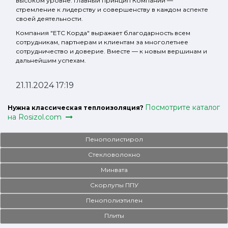
высоком уровне. Главный принцип Компании —
стремление к лидерству и совершенству в каждом аспекте
своей деятельности.
Компания "ЕТС Корда" выражает благодарность всем
сотрудникам, партнерам и клиентам за многолетнее
сотрудничество и доверие. Вместе — к новым вершинам и
дальнейшим успехам.
21.11.2024
17:19
Посмотрите каталог
Нужна классическая теплоизоляция?
на Rosizol.com
Пенополистирол
Стекловолокно
Минвата
Скорлупы ППУ
Пенополиэтилен
Плиты