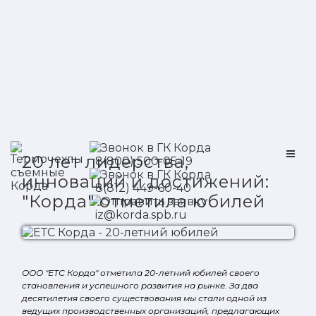
20 лет лидерства,
8(800) 500-05-19
инноваций и достижений:
8(812) 449-60-40
"Корда" отметила юбилей
iz@korda.spb.ru
ООО "ЕТС Корда" отметила 20-летний юбилей своего
становления и успешного развития на рынке. За два
десятилетия своего существования мы стали одной из
ведущих производственных организаций, предлагающих